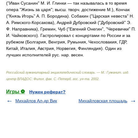
("Иван Сусанин" М. И. Глинки — так называлась в то время
опера "Жизнь за царя"; высш. творч. достижение М.), Кончак
("Князь Игорь" А. П. Бородина). Собакин ("Царская невеста" Н.
А. Римского-Корсакова), Андрей Дубровский ("Дубровский" Э.
Ф. Направника), Гремин, Чуб ("Евгений Онегин", "Черевички" П.
И. Чайковского). Гастролировал с концертами по России и за
рубежом (Болгария, Венгрия, Румыния, Чехословакия, ГДР,
Китай, Италия, Австрия, Норвегия, Финляндия). Один из
лучших исполнителей рус. нар. весен.
Российский гуманитарный энциклопедический словарь. — М.: Гуманит. изд.
центр ВЛАДОС: Филол. фак. С.-Петерб. гос. ун-та
.
2002
.
Игры ⚽
Нужен реферат?
Михайлов Ал-др Вик
Михайловская площадь