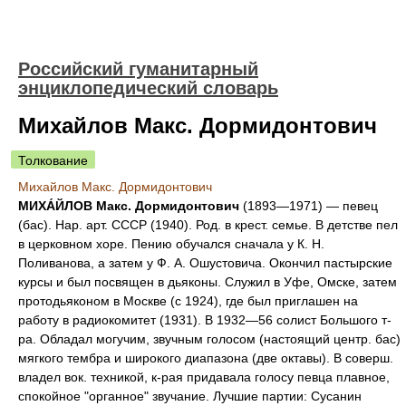
Российский гуманитарный
энциклопедический словарь
Михайлов Макс. Дормидонтович
Толкование
Михайлов Макс. Дормидонтович
МИХА́ЙЛОВ Макс. Дормидонтович
(1893—1971) — певец
(бас). Нар. арт. СССР (1940). Род. в крест. семье. В детстве пел
в церковном хоре. Пению обучался сначала у К. Н.
Поливанова, а затем у Ф. А. Ошустовича. Окончил пастырские
курсы и был посвящен в дьяконы. Служил в Уфе, Омске, затем
протодьяконом в Москве (с 1924), где был приглашен на
работу в радиокомитет (1931). В 1932—56 солист Большого т-
ра. Обладал могучим, звучным голосом (настоящий центр. бас)
мягкого тембра и широкого диапазона (две октавы). В соверш.
владел вок. техникой, к-рая придавала голосу певца плавное,
спокойное "органное" звучание. Лучшие партии: Сусанин